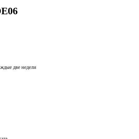
DE06
каждые две недели
каза