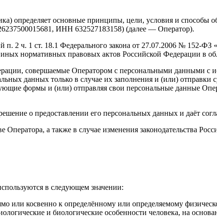
ика) определяет основные принципы, цели, условия и способы
6237500015681, ИНН 632527183158) (далее — Оператор).
 п. 2 ч. 1 ст. 18.1 Федерального закона от 27.07.2006 № 152-Ф
и иных нормативных правовых актов Российской Федерации в об
перации, совершаемые Оператором с персональными данными с и
льных данных только в случае их заполнения и (или) отправки
вующие формы и (или) отправляя свои персональные данные Опер
ешение о предоставлении его персональных данных и даёт соглас
е Оператора, а также в случае изменения законодательства Рос
используются в следующем значении:
мо или косвенно к определённому или определяемому физическо
ологические и биологические особенности человека, на основа