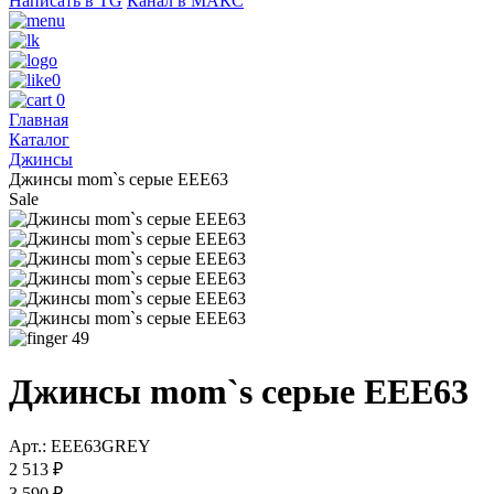
Написать в TG
Канал в МАКС
0
0
Главная
Каталог
Джинсы
Джинсы mom`s серые EEE63
Sale
49
Джинсы mom`s серые EEE63
Арт.: EEE63GREY
2 513 ₽
3 590 ₽