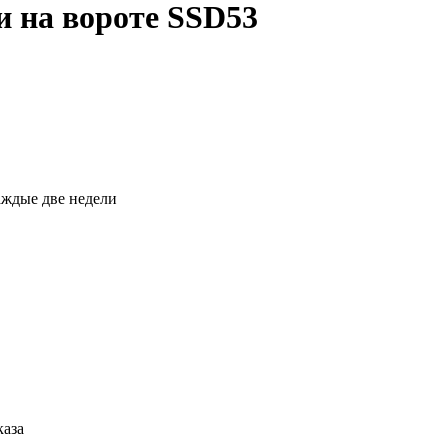
и на вороте SSD53
каждые две недели
каза