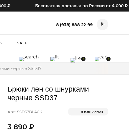
₽
Бесплатная доставка по России от 4 000 ₽
8 (938) 888-22-99
Ы
SALE
0
0
ками черные SSD37
Брюки лен со шнурками
черные SSD37
Арт.: SSD37BLACK
3 890 ₽