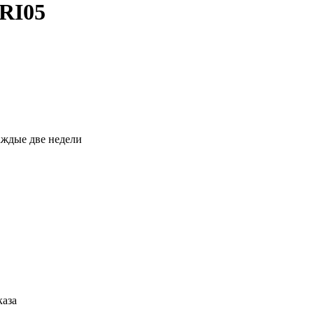
RI05
каждые две недели
каза